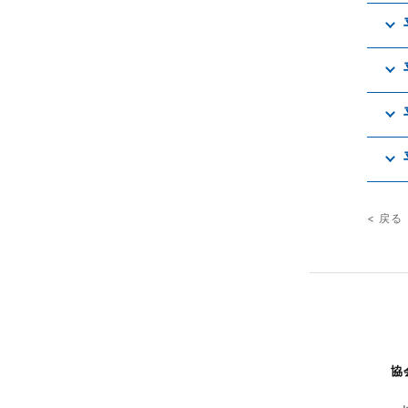
< 戻る
協