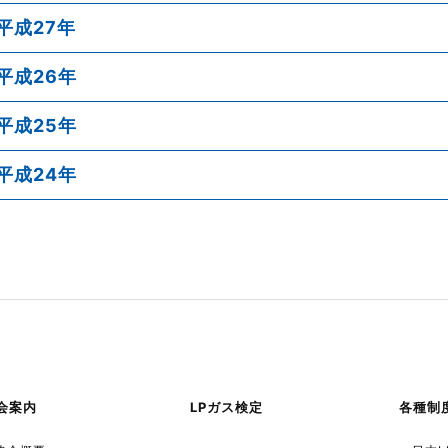
平成27年
平成26年
平成25年
平成24年
会案内
LPガス検定
各種制