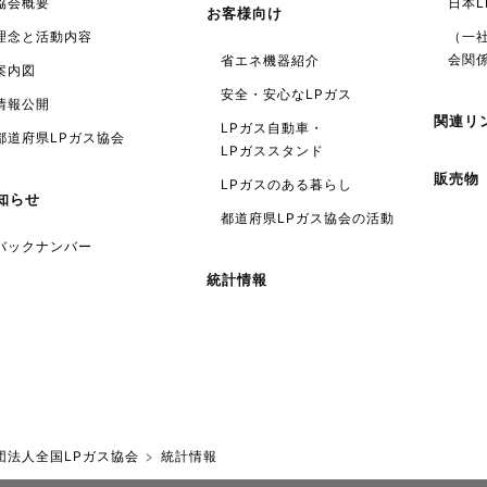
協会概要
日本
お客様向け
理念と活動内容
（一
会関
省エネ機器紹介
案内図
安全・安心なLPガス
情報公開
関連リ
LPガス自動車・
都道府県LPガス協会
LPガススタンド
販売物
LPガスのある暮らし
知らせ
都道府県LPガス協会の活動
バックナンバー
統計情報
団法人全国LPガス協会
統計情報